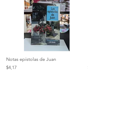
Notas epístolas de Juan
Hebreos
Precio
Precio
$4,17
$5,01