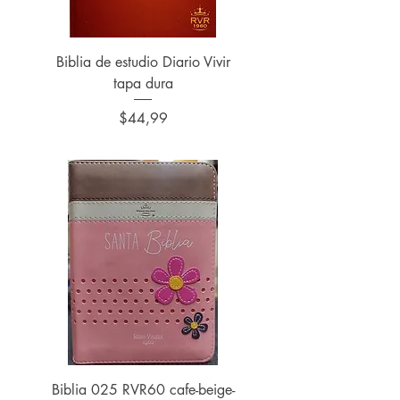
Biblia de estudio Diario Vivir
Biblia de estudio Diari
tapa dura
Precio
$44,99
Biblia 025 RVR60 cafe-beige-
RVR60 Biblia mi gran via