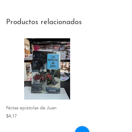
Productos relacionados
Notas epístolas de Juan
Hebreos
Precio
Precio
$4,17
$5,01