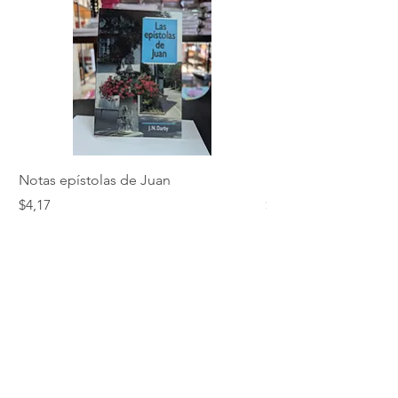
Notas epístolas de Juan
Hebreos
Precio
Precio
$4,17
$5,01