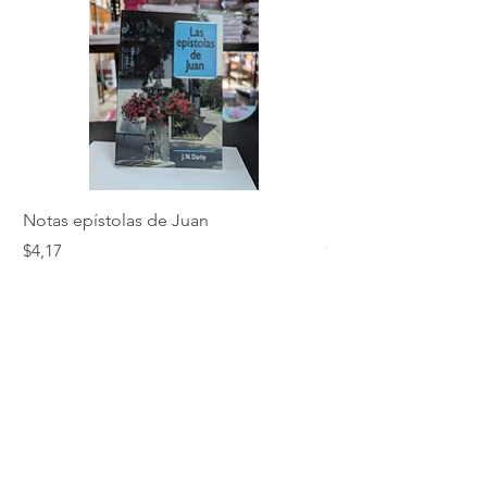
Notas epístolas de Juan
Hebreos
Precio
Precio
$4,17
$5,01