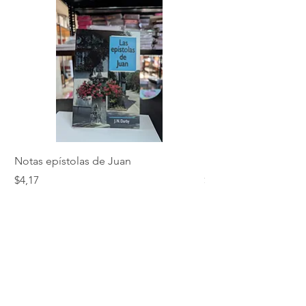
Notas epístolas de Juan
Hebreos
Precio
Precio
$4,17
$5,01