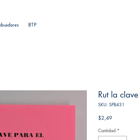
ribuidores
BTP
Rut la clav
SKU: SPB431
Precio
$2,49
Cantidad
*