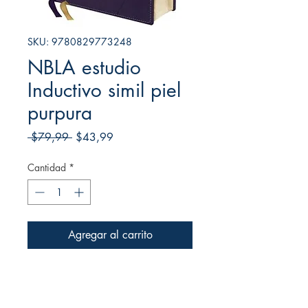
SKU: 9780829773248
NBLA estudio
Inductivo simil piel
purpura
Precio
Precio
 $79,99 
$43,99
de
oferta
Cantidad
*
Agregar al carrito