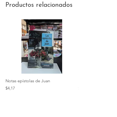
Productos relacionados
Notas epístolas de Juan
Hebreos
Precio
Precio
$4,17
$5,01