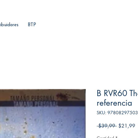
ribuidores
BTP
B RVR60 T
referencia
SKU: 9780829750
Precio
P
 $39,99 
$21,99
d