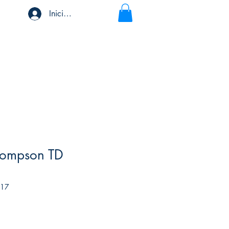
Iniciar sesión
hompson TD
317
recio
e