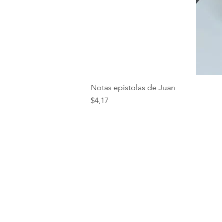
Notas epístolas de Juan
Precio
$4,17
VERDADES BÍBLICAS SCC
Mariano Hurtado N50-34
y
Vicente Heredia.