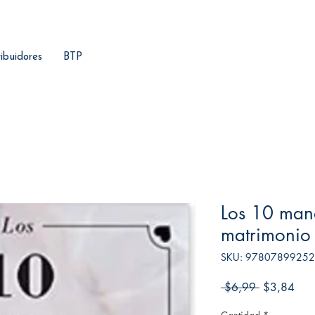
ribuidores
BTP
Los 10 man
matrimonio
SKU: 9780789925
Precio
Prec
 $6,99 
$3,84
de