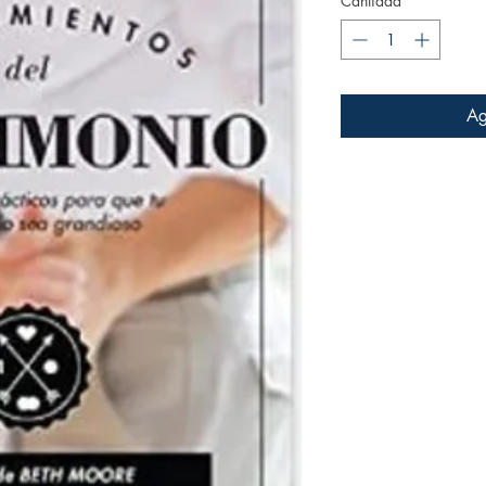
Cantidad
*
ofer
Ag