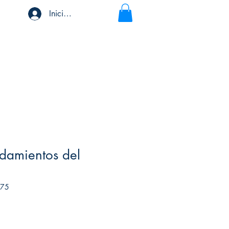
Iniciar sesión
damientos del
275
io