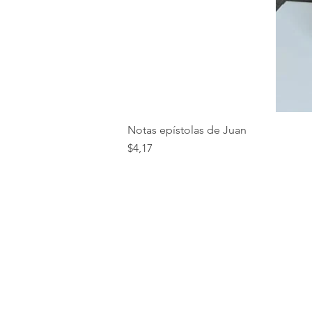
Notas epístolas de Juan
Precio
$4,17
VERDADES BÍBLICAS SCC
Mariano Hurtado N50-34
y