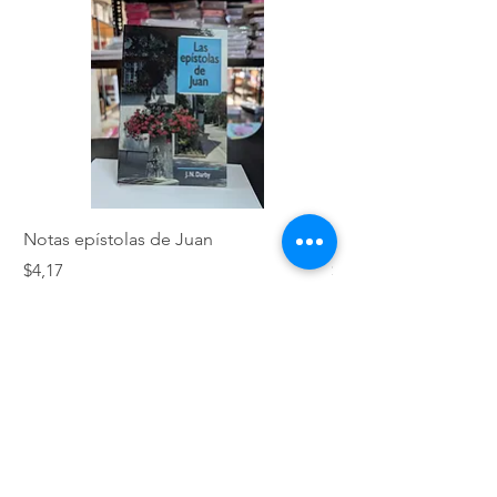
Notas epístolas de Juan
Hebreos
Precio
Precio
$4,17
$5,01
VERDADES BÍBLICAS SCC