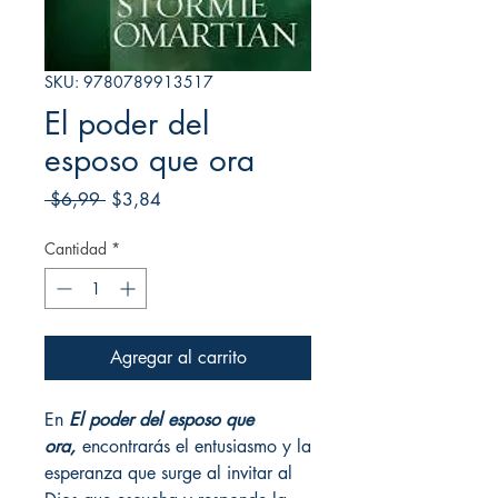
SKU: 9780789913517
El poder del
esposo que ora
Precio
Precio
 $6,99 
$3,84
de
oferta
Cantidad
*
Agregar al carrito
En
El poder del esposo que
ora,
encontrarás el entusiasmo y la
esperanza que surge al invitar al