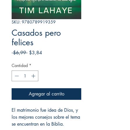
SKU: 9780789919359
Casados pero
felices
Precio
Precio
 $6,99 
$3,84
de
oferta
Cantidad
*
Agregar al carrito
El matrimonio fue idea de Dios, y
los mejores consejos sobre el tema
se encuentran en la Biblia.