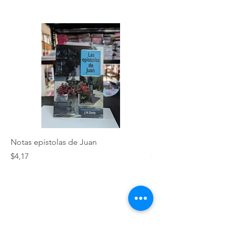
Notas epístolas de Juan
Hebreos
Precio
Precio
$4,17
$5,01