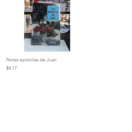
Notas epístolas de Juan
Hebreos
Precio
Precio
$4,17
$5,01