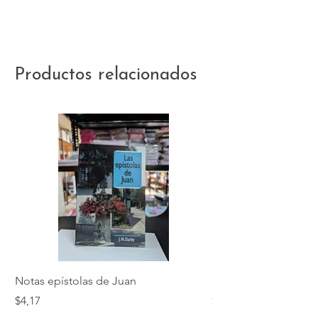
Productos relacionados
Notas epístolas de Juan
Hebreos
Precio
Precio
$4,17
$5,01