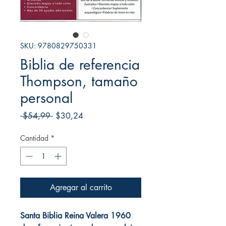
SKU: 9780829750331
Biblia de referencia
Thompson, tamaño
personal
Precio
Precio
 $54,99 
$30,24
de
oferta
Cantidad
*
Agregar al carrito
Santa Biblia Reina Valera 1960