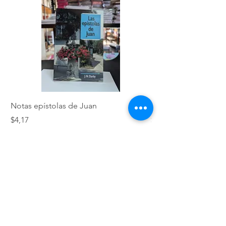
Notas epístolas de Juan
Hebreos
Precio
Precio
$4,17
$5,01
VERDADES BÍBLICAS SCC