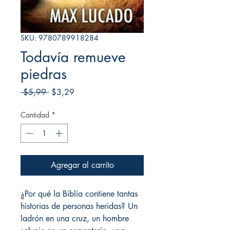
SKU: 9780789918284
Todavía remueve
piedras
Precio
Precio
 $5,99 
$3,29
de
oferta
Cantidad
*
Agregar al carrito
¿Por qué la Biblia contiene tantas
historias de personas heridas? Un
ladrón en una cruz, un hombre