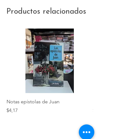
Productos relacionados
Notas epístolas de Juan
Hebreos
Precio
Precio
$4,17
$5,01