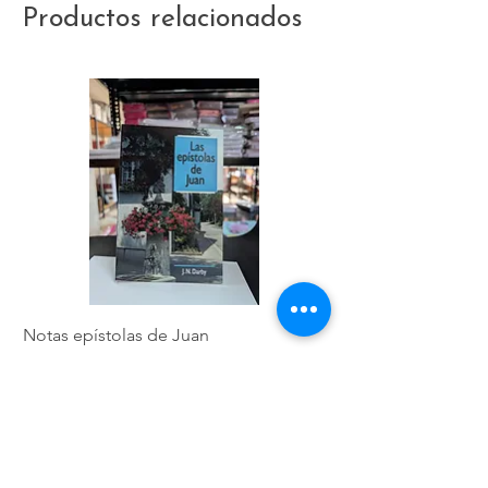
Productos relacionados
Notas epístolas de Juan
Hebreos
Precio
Precio
$4,17
$5,01