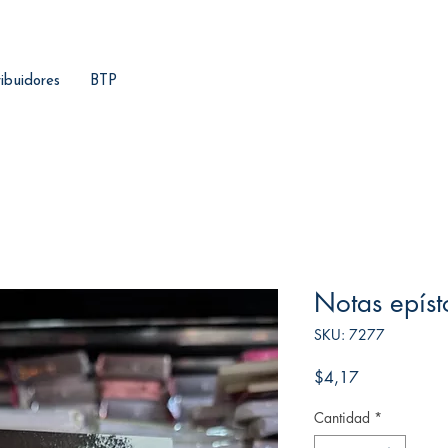
ribuidores
BTP
Notas epíst
SKU: 7277
Precio
$4,17
Cantidad
*