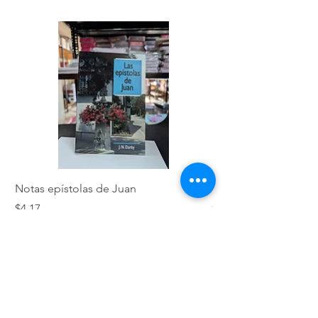
Notas epístolas de Juan
Hebreos
Precio
Precio
$4,17
$5,01