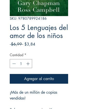
SKU: 9780789924186
Los 5 Lenguajes del
amor de los niños
Precio
Precio
 $6,99 
$3,84
de
oferta
Cantidad
*
Agregar al carrito
¡Más de un millón de copias
vendidas!