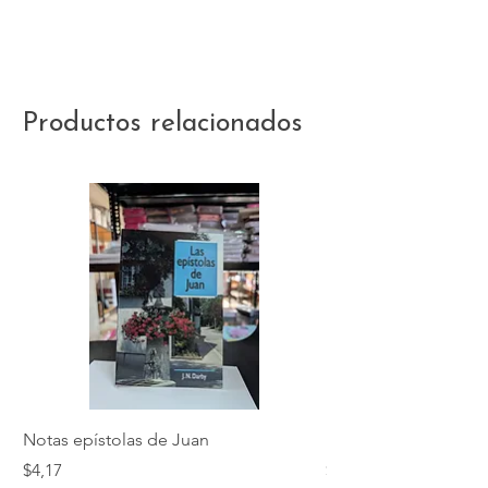
Productos relacionados
Notas epístolas de Juan
Hebreos
Precio
Precio
$4,17
$5,01