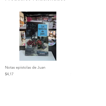
Notas epístolas de Juan
Hebreos
Precio
Precio
$4,17
$5,01