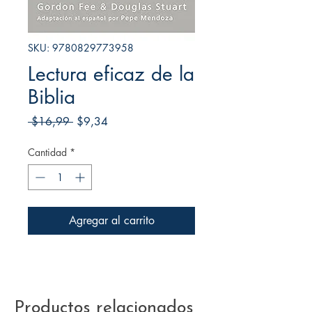
SKU: 9780829773958
Lectura eficaz de la
Biblia
Precio
Precio
 $16,99 
$9,34
de
oferta
Cantidad
*
Agregar al carrito
Productos relacionados