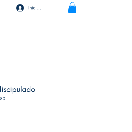
Iniciar sesión
discipulado
380
ecio
rta