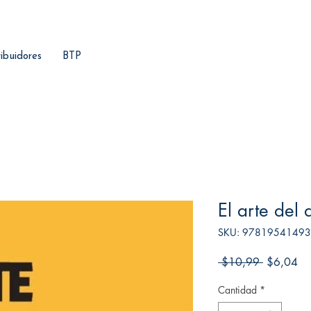
ribuidores
BTP
El arte del 
SKU: 9781954149
Precio
Pr
 $10,99 
$6,04
de
Cantidad
*
ofe