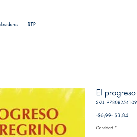
ribuidores
BTP
El progreso
SKU: 9780825410
Precio
Prec
 $6,99 
$3,84
de
Cantidad
*
ofer