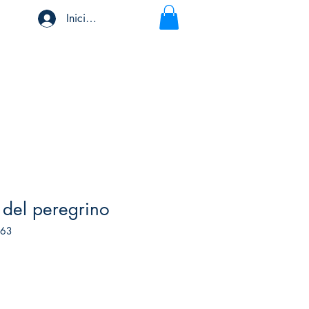
Iniciar sesión
 del peregrino
963
io
ta