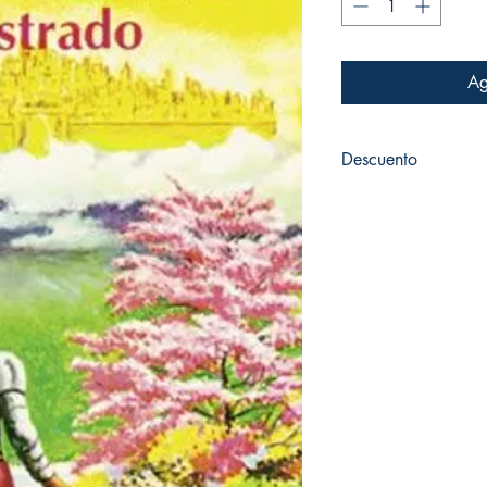
Ag
Descuento
45%