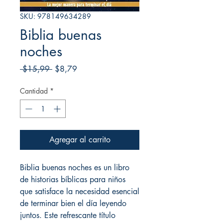
SKU: 978149634289
Biblia buenas
noches
Precio
Precio
 $15,99 
$8,79
de
oferta
Cantidad
*
Agregar al carrito
Biblia buenas noches es un libro
de historias bíblicas para niños
que satisface la necesidad esencial
de terminar bien el día leyendo
juntos. Este refrescante título