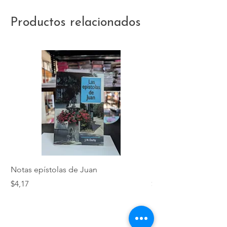
Productos relacionados
Notas epístolas de Juan
Hebreos
Precio
Precio
$4,17
$5,01