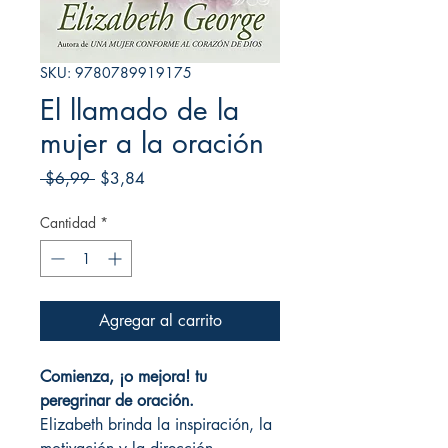
SKU: 9780789919175
El llamado de la
mujer a la oración
Precio
Precio
 $6,99 
$3,84
de
oferta
Cantidad
*
Agregar al carrito
Comienza, ¡o mejora! tu
peregrinar de oración.
Elizabeth brinda la inspiración, la