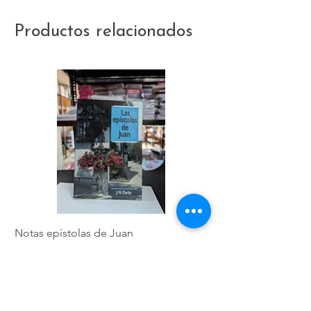
Productos relacionados
Notas epístolas de Juan
Hebreos
Precio
Precio
$4,17
$5,01