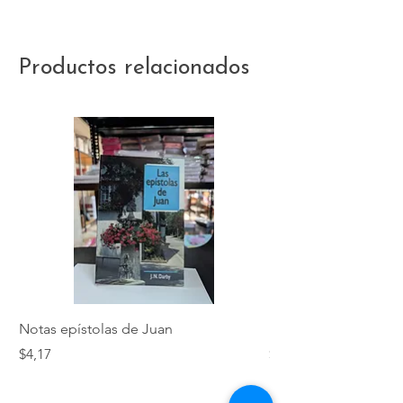
Productos relacionados
Notas epístolas de Juan
Hebreos
Precio
Precio
$4,17
$5,01