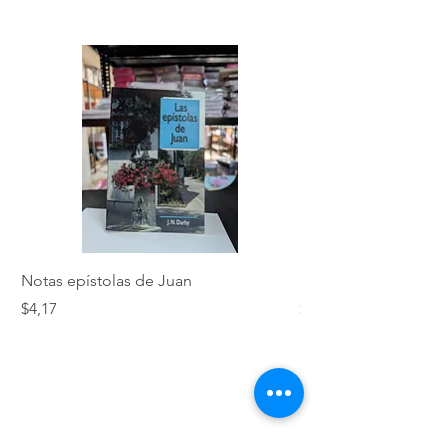
Notas epístolas de Juan
Hebreos
Precio
Precio
$4,17
$5,01