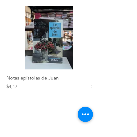
Notas epístolas de Juan
Hebreos
Precio
Precio
$4,17
$5,01