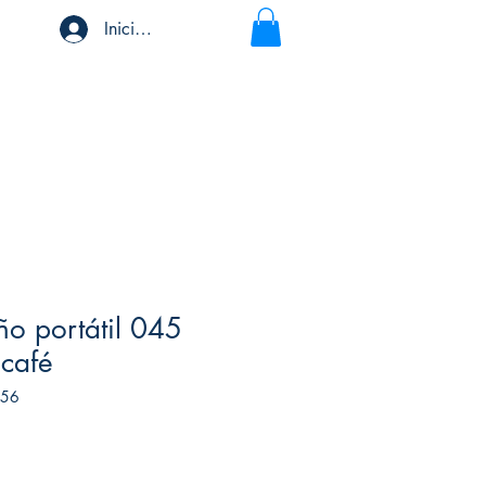
Iniciar sesión
ño portátil 045
café
456