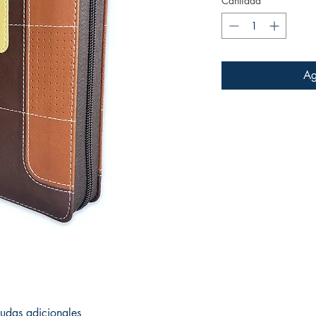
Cantidad
*
Ag
udas adicionales