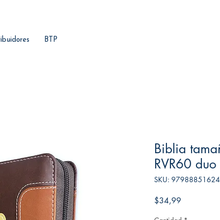
ribuidores
BTP
Biblia tama
RVR60 duo 
SKU: 9798885162
Precio
$34,99