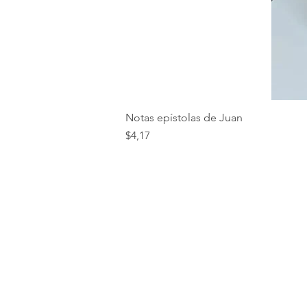
Notas epístolas de Juan
Precio
$4,17
VERDADES BÍBLICAS SCC
Mariano Hurtado N50-34
y
Vicente Heredia.