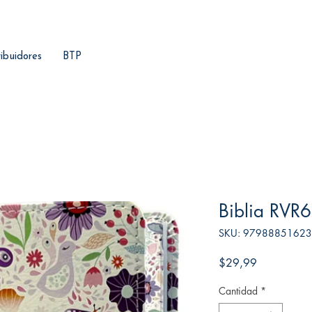
ribuidores
BTP
Biblia RVR6
SKU: 9798885162
Precio
$29,99
Cantidad
*