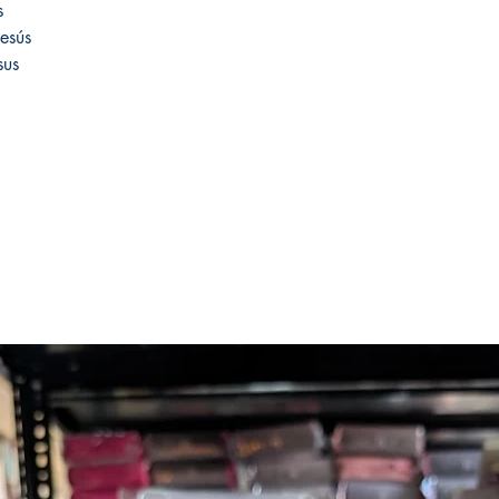
s
esús
sus