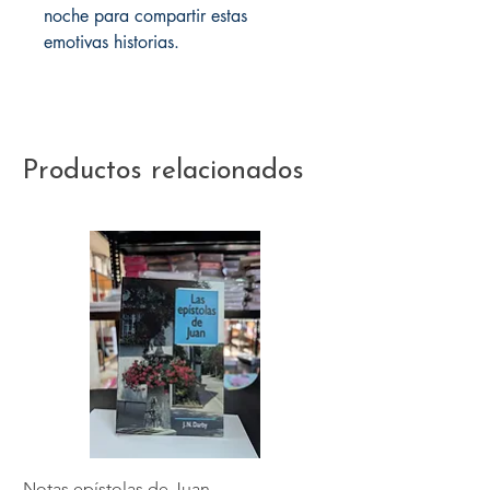
noche para compartir estas
emotivas historias.
Productos relacionados
Notas epístolas de Juan
Hebreos