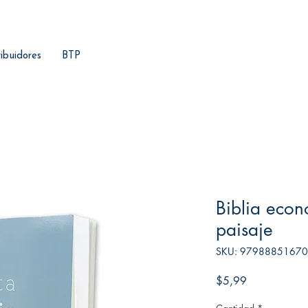
ribuidores
BTP
Biblia econ
paisaje
SKU: 9798885167
Precio
$5,99