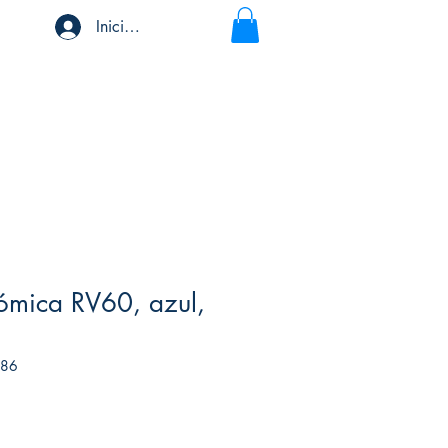
Iniciar sesión
ómica RV60, azul,
086