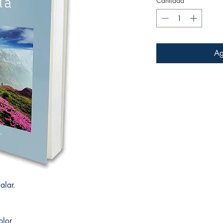
Cantidad
*
Ag
alar.
olor