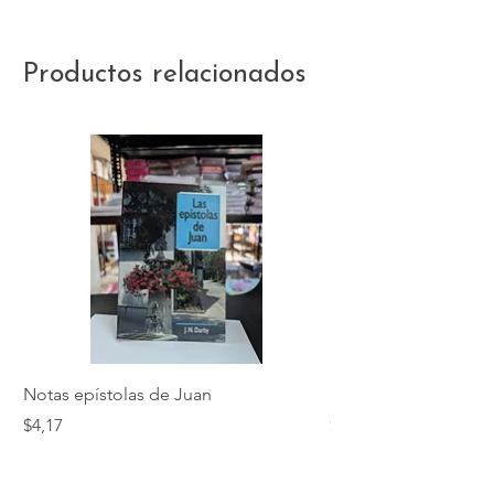
Productos relacionados
Notas epístolas de Juan
Hebreos
Precio
Precio
$4,17
$5,01