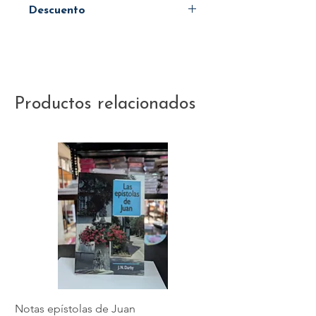
Descuento
45%
Productos relacionados
Notas epístolas de Juan
Hebreos