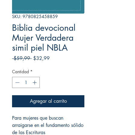
SKU: 9780825458859
Biblia devocional
Mujer Verdadera
simil piel NBLA
Precio
Precio
 $59,99 
$32,99
de
oferta
Cantidad
*
Agregar al carrito
Para mujeres que buscan
arraigarse en el fundamento sólido
de las Escrituras