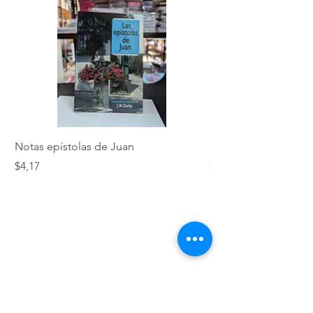
Notas epístolas de Juan
Hebreos
Precio
Precio
$4,17
$5,01
VERDADES BÍBLICAS SCC