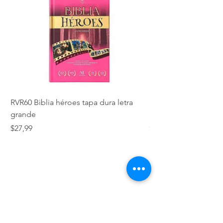
RVR60 Biblia héroes tapa dura letra
Biblia RVR 60 Mi gran 
grande
grande
Precio
Precio
$27,99
$19,99
VERDADES BÍBLICAS SCC