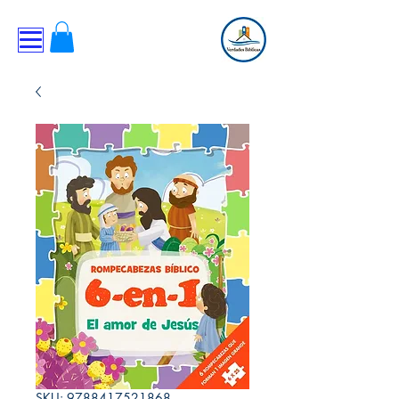
SKU: 9788417521868