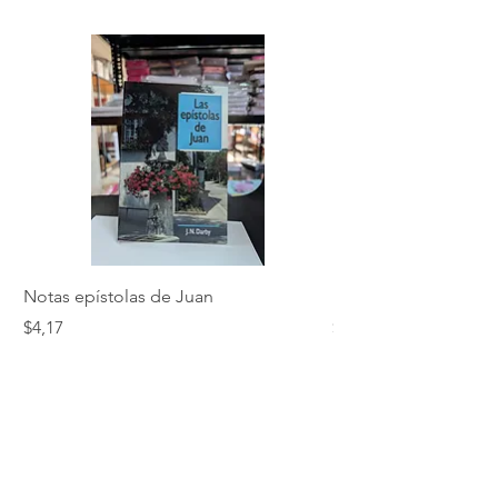
Notas epístolas de Juan
Hebreos
Precio
Precio
$4,17
$5,01