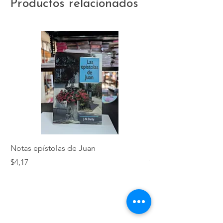
Productos relacionados
Notas epístolas de Juan
Hebreos
Precio
Precio
$4,17
$5,01