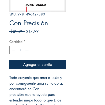
SKU: 9781496427380
Con Precisión
Precio
Precio
 $29,99 
$17,99
de
oferta
Cantidad
*
Agregar al carrito
Todo creyente que ama a Jesús y
por consiguiente ama su Palabra,
encontrará en Con
precisión mucha ayuda para
entender mejor todo lo que Dios