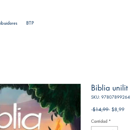
ribuidores
BTP
Biblia unili
SKU: 9780789926
Precio
Pr
 $14,99 
$8,99
de
Cantidad
*
ofe