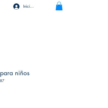
Iniciar sesión
t para niños
487
ecio
rta