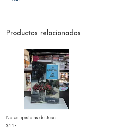
Productos relacionados
Notas epístolas de Juan
Hebreos
Precio
Precio
$4,17
$5,01