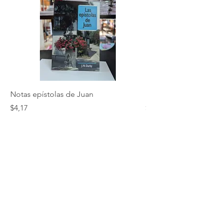
Notas epístolas de Juan
Hebreos
Precio
Precio
$4,17
$5,01